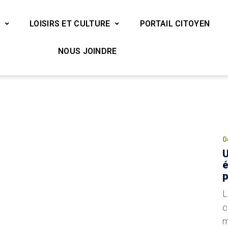
LOISIRS ET CULTURE
PORTAIL CITOYEN
NOUS JOINDRE
A
0
U
é
p
L
c
m