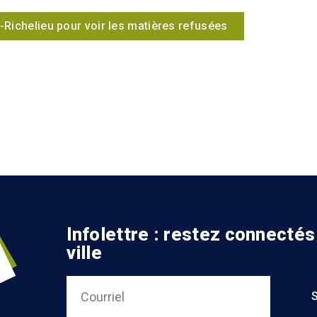
u-Richelieu pour voir les matières refusées
Infolettre : restez connectés
ville