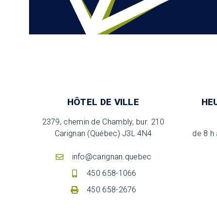
HÔTEL DE VILLE
HE
2379, chemin de Chambly, bur. 210
Carignan (Québec) J3L 4N4
de 8 h 
info@carignan.quebec
450 658-1066
450 658-2676