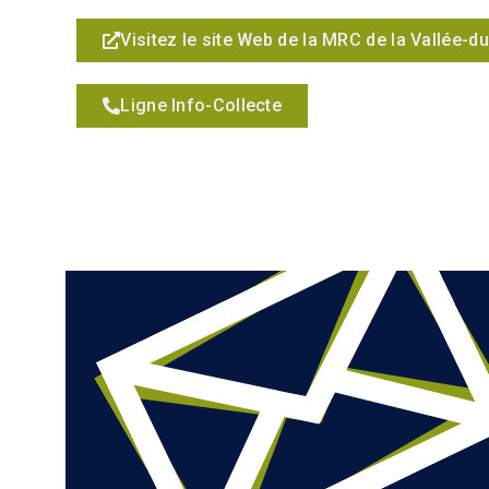
Visitez le site Web de la MRC de la Vallée-d
Ligne Info-Collecte