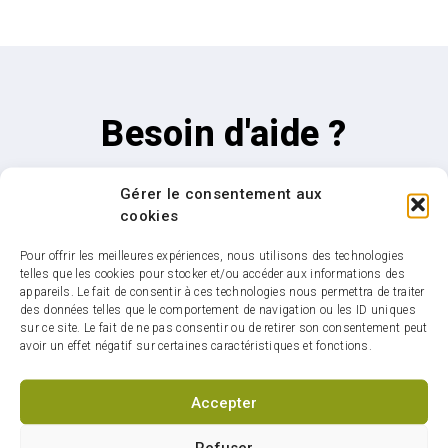
Besoin d'aide ?
Si vous avez encore des questions,
Gérer le consentement aux
n’hésitez pas à nous contacter
cookies
Nous joindre
Pour offrir les meilleures expériences, nous utilisons des technologies
telles que les cookies pour stocker et/ou accéder aux informations des
appareils. Le fait de consentir à ces technologies nous permettra de traiter
des données telles que le comportement de navigation ou les ID uniques
sur ce site. Le fait de ne pas consentir ou de retirer son consentement peut
avoir un effet négatif sur certaines caractéristiques et fonctions.
Accepter
Infolettre : restez
connectés sur votre ville
Refuser