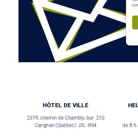
con
HÔTEL DE VILLE
HE
2379, chemin de Chambly, bur. 210
Carignan (Québec) J3L 4N4
de 8 h 