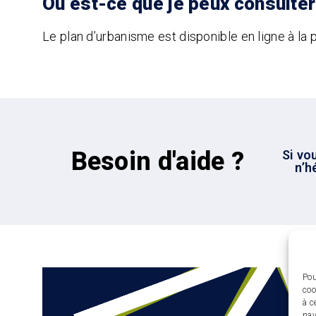
Où est-ce que je peux consulter 
Le plan d’urbanisme est disponible en ligne à la
Besoin d'aide ?
Si vo
n’h
Pou
coo
à c
nav