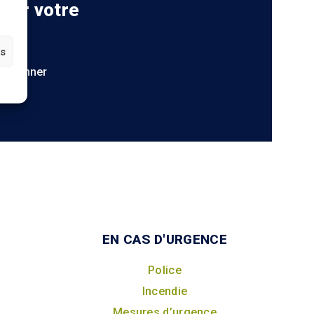
 sur votre
es
S'abonner
EN CAS D'URGENCE
Police
Incendie
Mesures d’urgence