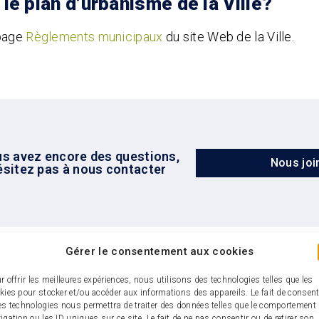
le plan d’urbanisme de la Ville?
 page
Règlements municipaux
du site Web de la Ville.
us avez encore des questions,
Nous joi
ésitez pas à nous contacter
Gérer le consentement aux cookies
r offrir les meilleures expériences, nous utilisons des technologies telles que les
kies pour stocker et/ou accéder aux informations des appareils. Le fait de consent
es technologies nous permettra de traiter des données telles que le comportement
igation ou les ID uniques sur ce site. Le fait de ne pas consentir ou de retirer son