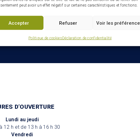
Infolettre : restez connectés
sentement peut avoir un effet négatif sur certaines caractéristiques et fonctions.
ville
Accepter
Refuser
Voir les préférenc
Politique de cookies
Déclaration de confidentialité
URES D’OUVERTURE
Lundi au jeudi
à 12 h et de 13 h à 16 h 30
Vendredi