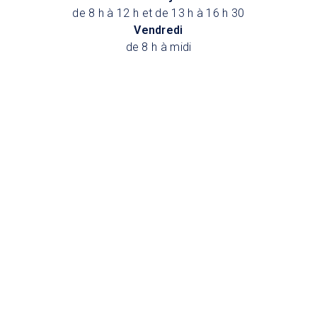
de 8 h à 12 h et de 13 h à 16 h 30
Vendredi
de 8 h à midi
EN CAS D'URGENCE
Police
Incendie
Mesures d’urgence