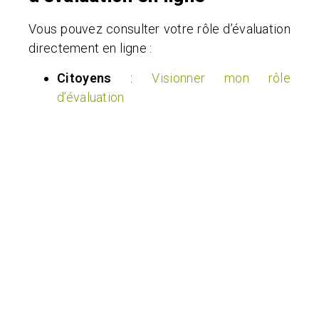
Vous pouvez consulter votre rôle d’évaluation
directement en ligne :
Citoyens
:
Visionner mon rôle
d’évaluation
Professionnels
:
Accéder au module
pour professionnels
Pour toute question, n’hésitez pas à contacter
le Service aux citoyens au 450 658-1066.
Documents de référence
Demande de révision du rôle d’évaluation
foncière