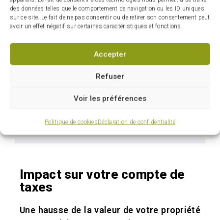
résidences unifamiliales.
des données telles que le comportement de navigation ou les ID uniques
sur ce site. Le fait de ne pas consentir ou de retirer son consentement peut
avoir un effet négatif sur certaines caractéristiques et fonctions.
Prenons un exemple concret. À cette époque,
la valeur moyenne d’une résidence à Carignan
Accepter
se chiffrait à 555 000 $. Trois ans plus tard, au
er
1
juillet 2023, cette même maison se
Refuser
vendait 780 328 $. Cette hausse du marché
se reflète dans le nouveau rôle d’évaluation
Voir les préférences
foncière.
Politique de cookies
Déclaration de confidentialité
Impact sur votre compte de
taxes
Une hausse de la valeur de votre propriété