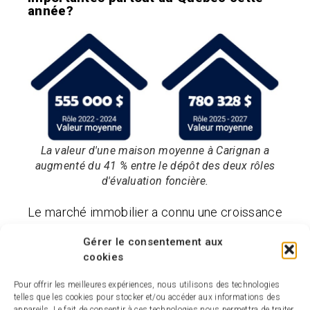
année?
La valeur d'une maison moyenne à Carignan a
augmenté du 41 % entre le dépôt des deux rôles
d'évaluation foncière.
Le marché immobilier a connu une croissance
importante depuis le précédent rôle
Gérer le consentement aux
d’évaluation foncière dont la période de
cookies
er
référence remonte au 1
juillet 2020.
Plusieurs facteurs, notamment la pandémie,
Pour offrir les meilleures expériences, nous utilisons des technologies
telles que les cookies pour stocker et/ou accéder aux informations des
ont stimulé la demande pour l’achat de
appareils. Le fait de consentir à ces technologies nous permettra de traiter