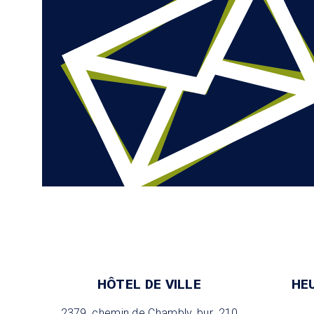
HÔTEL DE VILLE
HE
2379, chemin de Chambly, bur. 210