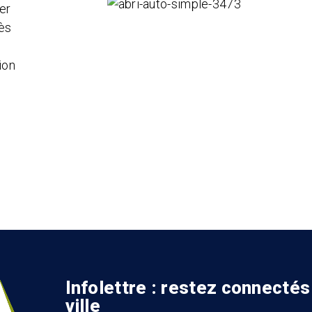
ver
cès
n
ion
Infolettre : restez connectés
ville