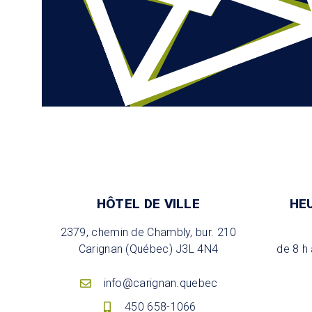
HÔTEL DE VILLE
HE
2379, chemin de Chambly, bur. 210
Carignan (Québec) J3L 4N4
de 8 h 
info@carignan.quebec
450 658-1066