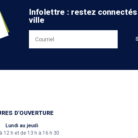
Infolettre : restez connectés
ville
URES D’OUVERTURE
Lundi au jeudi
à 12 h et de 13 h à 16 h 30