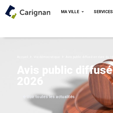
MA VILLE
SERVICES
Accueil
Vie démocratique
Avis public diffusé en date du 1
Avis public diffusé
2026
Voir toutes les actualités