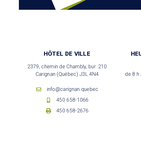
HÔTEL DE VILLE
HE
2379, chemin de Chambly, bur. 210
Carignan (Québec) J3L 4N4
de 8 h 
info@carignan.quebec
450 658-1066
450 658-2676