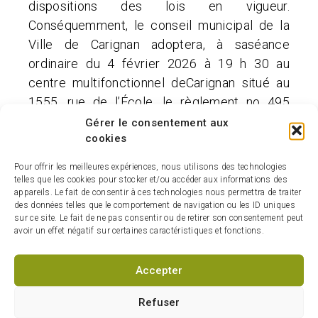
dispositions des lois en vigueur.
Conséquemment, le conseil municipal de la
Ville de Carignan adoptera, à saséance
ordinaire du 4 février 2026 à 19 h 30 au
centre multifonctionnel deCarignan situé au
1555, rue de l’École, le règlement no 495
(2026) concernant lecode d’éthique et de
Gérer le consentement aux
cookies
déontologie des élus municipaux de la Ville
de Carignan etremplaçant le règlement no
Pour offrir les meilleures expériences, nous utilisons des technologies
495 (2022)
telles que les cookies pour stocker et/ou accéder aux informations des
appareils. Le fait de consentir à ces technologies nous permettra de traiter
des données telles que le comportement de navigation ou les ID uniques
Lire l’avis public
sur ce site. Le fait de ne pas consentir ou de retirer son consentement peut
avoir un effet négatif sur certaines caractéristiques et fonctions.
Projet de règlement no 495 (2026)
Accepter
Refuser
Tous les avis publics