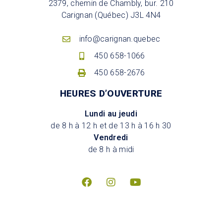
2379, chemin de Chambly, bur. 210
Carignan (Québec) J3L 4N4
info@carignan.quebec
450 658-1066
450 658-2676
HEURES D’OUVERTURE
Lundi au jeudi
de 8 h à 12 h et de 13 h à 16 h 30
Vendredi
de 8 h à midi