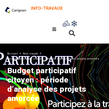
INFO-TRAVAUX
Accueil
Non classé
Budget participatif citoyen : période d’analyse des projets amorcée
Budget participatif
citoyen : période
d’analyse des projets
amorcée