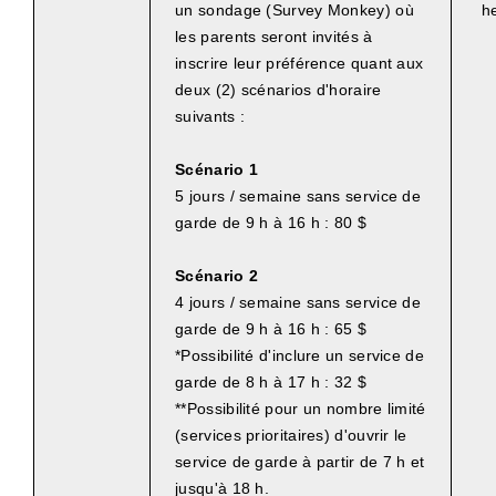
un sondage (Survey Monkey) où
h
les parents seront invités à
inscrire leur préférence quant aux
deux (2) scénarios d'horaire
suivants :
Scénario 1
5 jours / semaine sans service de
garde de 9 h à 16 h : 80 $
Scénario 2
4 jours / semaine sans service de
garde de 9 h à 16 h : 65 $
*Possibilité d'inclure un service de
garde de 8 h à 17 h : 32 $
**Possibilité pour un nombre limité
(services prioritaires) d'ouvrir le
service de garde à partir de 7 h et
jusqu'à 18 h.