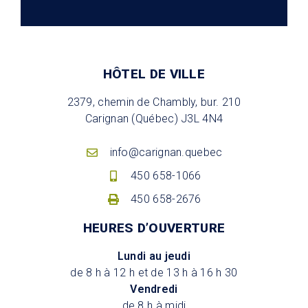
HÔTEL DE VILLE
2379, chemin de Chambly, bur. 210
Carignan (Québec) J3L 4N4
info@carignan.quebec
450 658-1066
450 658-2676
HEURES D’OUVERTURE
Lundi au jeudi
de 8 h à 12 h et de 13 h à 16 h 30
Vendredi
de 8 h à midi