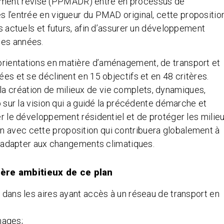
ement révisé (PPMADR) entre en processus de
s l’entrée en vigueur du PMAD original,
cette propositio
is actuels et futurs, afin d’assurer un développement
ines années.
orientations en matière d’aménagement, de transport et
ées et se déclinent en 15 objectifs et en 48 critères.
a création de milieux de vie complets, dynamiques,
ap sur la vision qui a guidé la précédente démarche et
ier le développement résidentiel et de protéger les milie
n avec cette proposition qui contribuera globalement à
à s’adapter aux changements climatiques.
tère ambitieux de ce plan
ans les aires ayant accès à un réseau de transport en
énages;