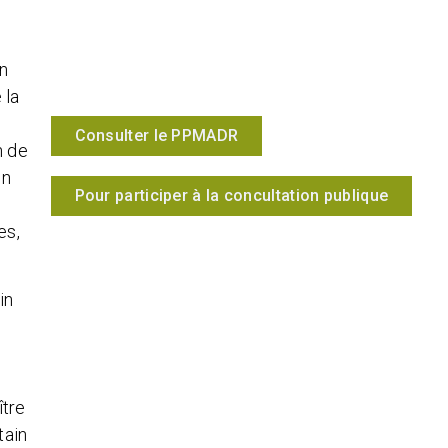
n
 la
Consulter le PPMADR
n de
on
Pour participer à la concultation publique
es,
in
a
ître
tain