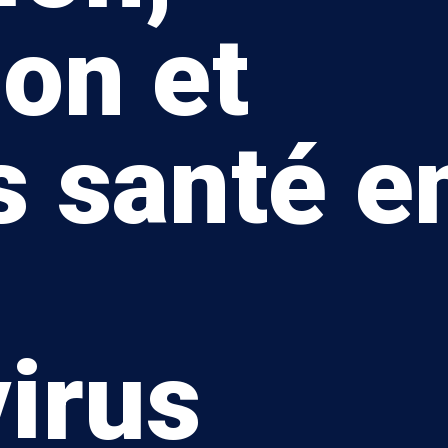
ion et
s santé e
irus