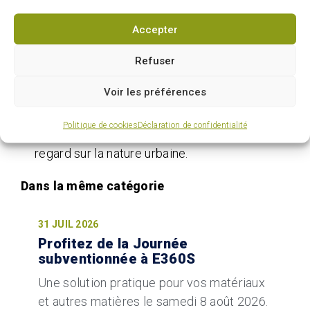
pour la bonne survie de notre écosystème
Accepter
et de la biodiversité.
Refuser
Une ville plus verte, ensemble
Voir les préférences
Chaque terrain compte ! En relevant le défi,
vous contribuez à un mouvement collectif
Politique de cookies
Déclaration de confidentialité
qui transforme nos habitudes et notre
regard sur la nature urbaine.
31 JUIL 2026
Profitez de la Journée
subventionnée à E360S
Une solution pratique pour vos matériaux
et autres matières le samedi 8 août 2026.