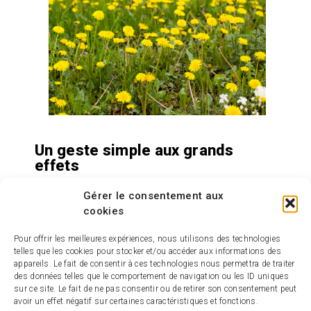
Un geste simple aux grands
effets
Gérer le consentement aux
En retardant la première tonte, vous
cookies
permettez aux pissenlits et autres fleurs
sauvages de croître naturellement. Cela
Pour offrir les meilleures expériences, nous utilisons des technologies
aide non seulement les abeilles
telles que les cookies pour stocker et/ou accéder aux informations des
appareils. Le fait de consentir à ces technologies nous permettra de traiter
domestiques, mais aussi une foule
des données telles que le comportement de navigation ou les ID uniques
d’insectes indigènes essentiels à la
sur ce site. Le fait de ne pas consentir ou de retirer son consentement peut
avoir un effet négatif sur certaines caractéristiques et fonctions.
pollinisation. Ces insectes sont importants