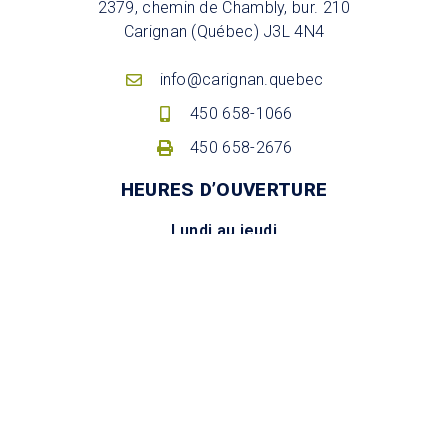
2379, chemin de Chambly, bur. 210
Carignan (Québec) J3L 4N4
info@carignan.quebec
450 658-1066
450 658-2676
HEURES D’OUVERTURE
Lundi au jeudi
de 8 h à 12 h et de 13 h à 16 h 30
Vendredi
de 8 h à midi