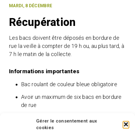
MARDI, 8 DÉCEMBRE
Récupération
Les bacs doivent être déposés en bordure de
rue la veille à compter de 19 h ou, au plus tard, à
7 h le matin de la collecte.
Informations importantes​​​​​​
Bac roulant de couleur bleue obligatoire
Avoir un maximum de six bacs en bordure
de rue
La collecte se déroule de 7 h à 21 h
Gérer le consentement aux
cookies
Le couvercle de votre bac doit être fermé