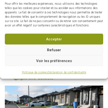
Pour offrir les meilleures expériences, nous utilisons des technologies
La poignée et les roues doivent être
telles que les cookies pour stocker et/ou accéder aux informations des
orientées vers votre résidence
appareils. Le fait de consentir à ces technologies nous permettra de traiter
des données telles que le comportement de navigation ou les ID uniques
sur ce site. Le fait de ne pas consentir ou de retirer son consentement peut
Un dégagement d’un mètre doit être laissé
avoir un effet négatif sur certaines caractéristiques et fonctions.
autour de votre bac
Accepter
Informations sur les collectes
Refuser
Visitez le site Web de la MRC de la
Vallée-du-Richelieu pour voir les
Voir les préférences
matières acceptées
Politique de cookies
Déclaration de confidentialité
Ligne Info-Collecte