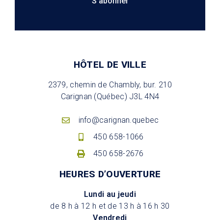
S'abonner
HÔTEL DE VILLE
2379, chemin de Chambly, bur. 210
Carignan (Québec) J3L 4N4
info@carignan.quebec
450 658-1066
450 658-2676
HEURES D’OUVERTURE
Lundi au jeudi
de 8 h à 12 h et de 13 h à 16 h 30
Vendredi