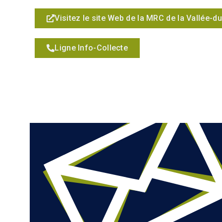
Visitez le site Web de la MRC de la Vallée-d
Ligne Info-Collecte