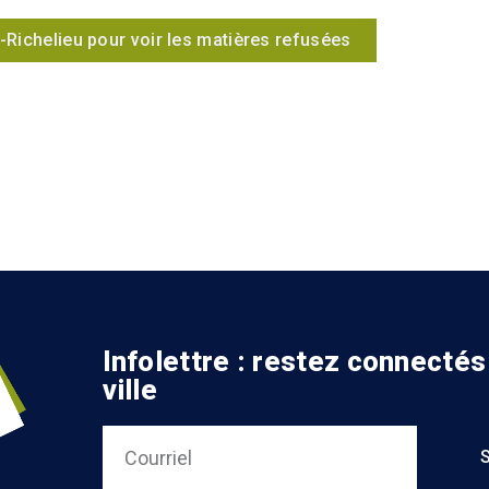
u-Richelieu pour voir les matières refusées
Infolettre : restez connectés
ville