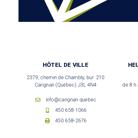
HÔTEL DE VILLE
HE
2379, chemin de Chambly, bur. 210
Carignan (Québec) J3L 4N4
de 8 h 
info@carignan.quebec
450 658-1066
450 658-2676