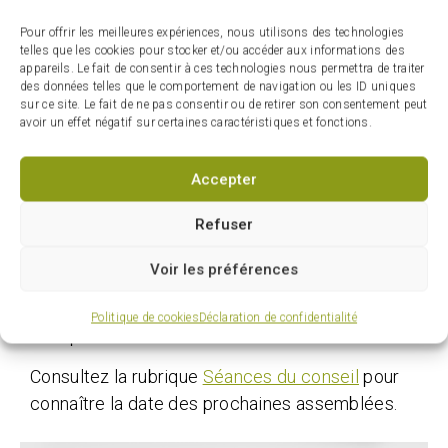
Carignan. Les internautes peuvent en faire le
Pour offrir les meilleures expériences, nous utilisons des technologies
visionnement en direct ou en rediffusion. Elles
telles que les cookies pour stocker et/ou accéder aux informations des
appareils. Le fait de consentir à ces technologies nous permettra de traiter
sont également diffusées sur
la page Facebook
des données telles que le comportement de navigation ou les ID uniques
de la Ville
.
sur ce site. Le fait de ne pas consentir ou de retirer son consentement peut
avoir un effet négatif sur certaines caractéristiques et fonctions.
Accepter
Dates à venir
Refuser
Les séances ordinaires du conseil sont
Voir les préférences
généralement tenues le premier mercredi de
chaque mois, mais il peut y avoir des
Politique de cookies
Déclaration de confidentialité
exceptions.
Consultez la rubrique
Séances du conseil
pour
connaître la date des prochaines assemblées.