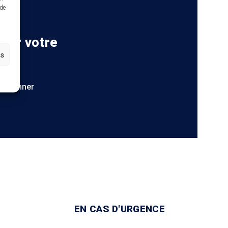
 de
 sur votre
es
S'abonner
EN CAS D'URGENCE