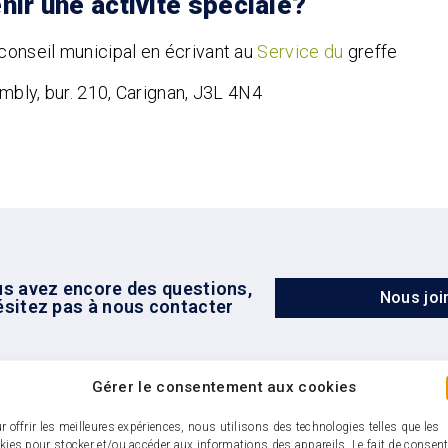
nir une activité spéciale?
onseil municipal en écrivant au
Service du
greffe
ambly, bur. 210, Carignan, J3L 4N4
us avez encore des questions,
Nous joi
ésitez pas à nous contacter
Gérer le consentement aux cookies
r offrir les meilleures expériences, nous utilisons des technologies telles que les
kies pour stocker et/ou accéder aux informations des appareils. Le fait de consent