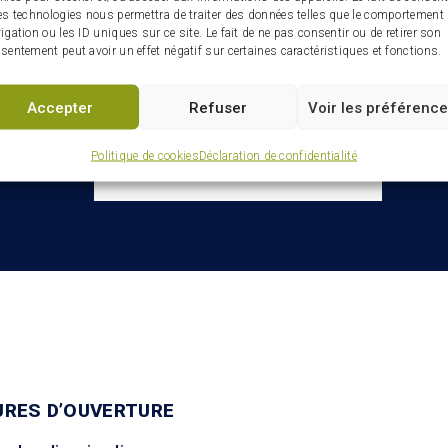
es technologies nous permettra de traiter des données telles que le comportement
igation ou les ID uniques sur ce site. Le fait de ne pas consentir ou de retirer son
sentement peut avoir un effet négatif sur certaines caractéristiques et fonctions.
Infolettre : restez connectés
ville
Accepter
Refuser
Voir les préférenc
Politique de cookies
Déclaration de confidentialité
URES D’OUVERTURE