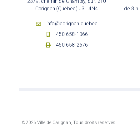
2379, chemin de Chambly, bur. 210
Carignan (Québec) J3L 4N4
de 8 h 
info@carignan.quebec
450 658-1066
450 658-2676
©2026 Ville de Carignan, Tous droits réservés