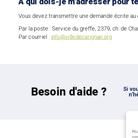
À qui dois-je m’adresser pour te
Vous devez transmettre une demande écrite au c
Par la poste : Service du greffe, 2379, ch. de Ch
Par courriel :
info@villedecarignan.org
Besoin d'aide ?
Si vo
n’h
Pou
coo