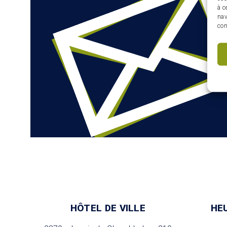
à c
nav
con
HÔTEL DE VILLE
HE