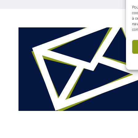
Pou
coo
à c
nav
con