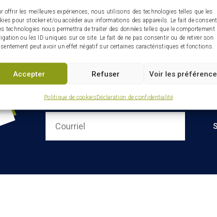
r offrir les meilleures expériences, nous utilisons des technologies telles que les
kies pour stocker et/ou accéder aux informations des appareils. Le fait de consent
es technologies nous permettra de traiter des données telles que le comportement
igation ou les ID uniques sur ce site. Le fait de ne pas consentir ou de retirer son
sentement peut avoir un effet négatif sur certaines caractéristiques et fonctions.
Accepter
Refuser
Voir les préférenc
Infolettre : restez connectés
ville
Politique de cookies
Déclaration de confidentialité