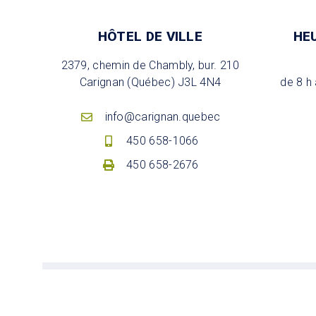
HÔTEL DE VILLE
HE
2379, chemin de Chambly, bur. 210
Carignan (Québec) J3L 4N4
de 8 h 
info@carignan.quebec
450 658-1066
450 658-2676