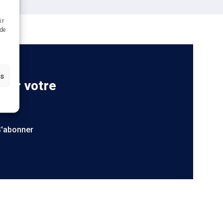
ir
 de
es
 sur votre
S'abonner