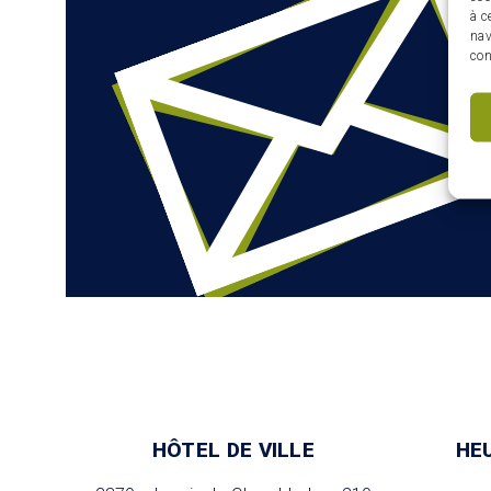
à c
nav
con
HÔTEL DE VILLE
HE