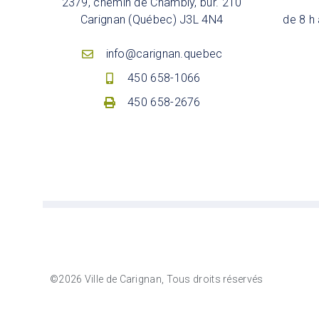
2379, chemin de Chambly, bur. 210
Carignan (Québec) J3L 4N4
de 8 h 
info@carignan.quebec
450 658-1066
450 658-2676
©2026 Ville de Carignan, Tous droits réservés