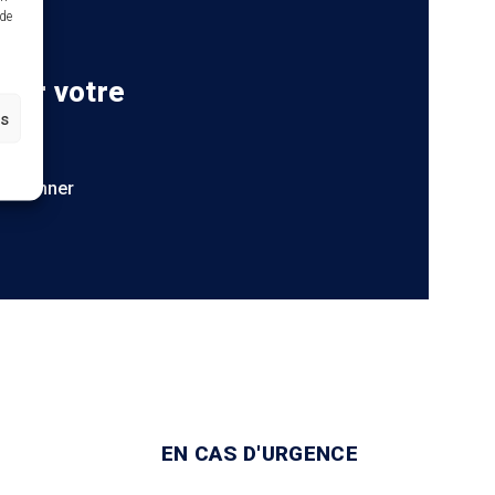
 de
 sur votre
es
S'abonner
EN CAS D'URGENCE