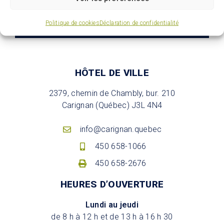
S'abonner
Politique de cookies
Déclaration de confidentialité
HÔTEL DE VILLE
2379, chemin de Chambly, bur. 210
Carignan (Québec) J3L 4N4
info@carignan.quebec
450 658-1066
450 658-2676
HEURES D’OUVERTURE
Lundi au jeudi
de 8 h à 12 h et de 13 h à 16 h 30