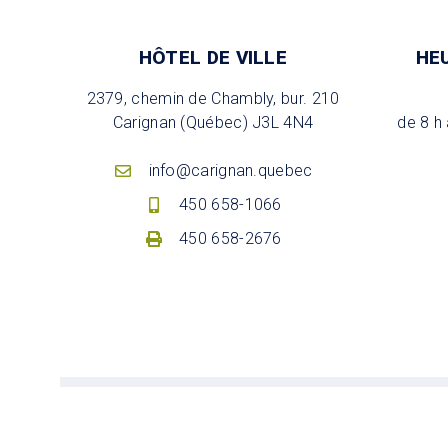
HÔTEL DE VILLE
HE
2379, chemin de Chambly, bur. 210
Carignan (Québec) J3L 4N4
de 8 h 
info@carignan.quebec
450 658-1066
450 658-2676