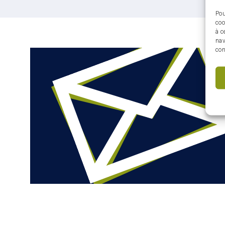
Pou
coo
à c
nav
con