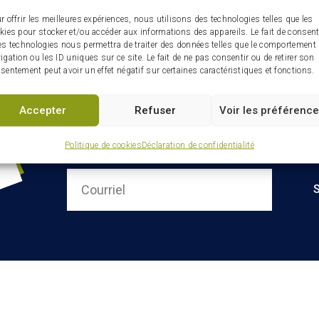
r offrir les meilleures expériences, nous utilisons des technologies telles que les
kies pour stocker et/ou accéder aux informations des appareils. Le fait de consent
es technologies nous permettra de traiter des données telles que le comportement
igation ou les ID uniques sur ce site. Le fait de ne pas consentir ou de retirer son
sentement peut avoir un effet négatif sur certaines caractéristiques et fonctions.
Accepter
Refuser
Voir les préférenc
Infolettre : restez connectés
ville
Politique de cookies
Déclaration de confidentialité