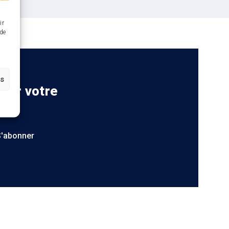
ir
 de
es
 sur votre
S'abonner