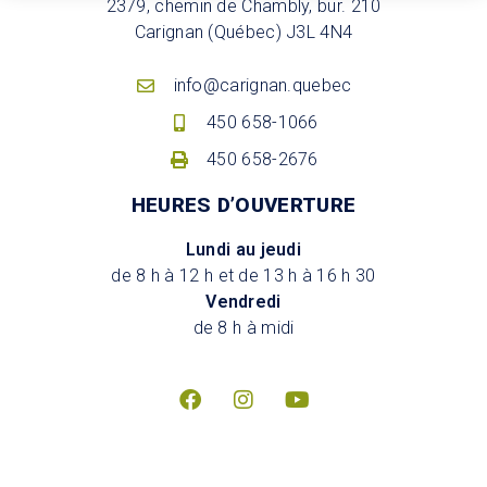
2379, chemin de Chambly, bur. 210
Carignan (Québec) J3L 4N4
info@carignan.quebec
450 658-1066
450 658-2676
HEURES D’OUVERTURE
Lundi au jeudi
de 8 h à 12 h et de 13 h à 16 h 30
Vendredi
de 8 h à midi