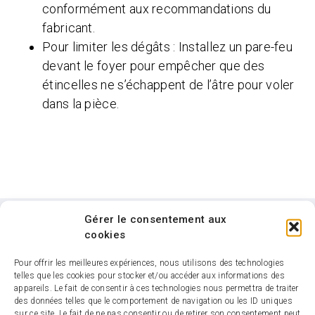
conformément aux recommandations du
fabricant.
Pour limiter les dégâts : Installez un pare-feu
devant le foyer pour empêcher que des
étincelles ne s’échappent de l’âtre pour voler
dans la pièce.
Gérer le consentement aux
cookies
Besoin d'aide ?
Pour offrir les meilleures expériences, nous utilisons des technologies
telles que les cookies pour stocker et/ou accéder aux informations des
appareils. Le fait de consentir à ces technologies nous permettra de traiter
Si vous avez encore des questions,
des données telles que le comportement de navigation ou les ID uniques
n’hésitez pas à nous contacter
sur ce site. Le fait de ne pas consentir ou de retirer son consentement peut