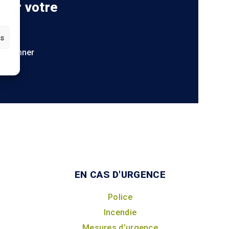
 sur votre
es
S'abonner
EN CAS D'URGENCE
Police
Incendie
Mesures d’urgence