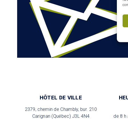
con
HÔTEL DE VILLE
HE
2379, chemin de Chambly, bur. 210
Carignan (Québec) J3L 4N4
de 8 h 