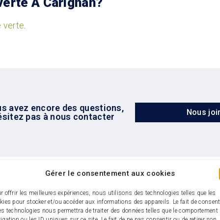
 verte À Carignan?
e verte
.
us avez encore des questions,
Nous joi
ésitez pas à nous contacter
Gérer le consentement aux cookies
r offrir les meilleures expériences, nous utilisons des technologies telles que les
kies pour stocker et/ou accéder aux informations des appareils. Le fait de consent
es technologies nous permettra de traiter des données telles que le comportement
igation ou les ID uniques sur ce site. Le fait de ne pas consentir ou de retirer son