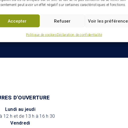
Infolettre : restez connectés
sentement peut avoir un effet négatif sur certaines caractéristiques et fonctions.
ville
Accepter
Refuser
Voir les préférenc
Politique de cookies
Déclaration de confidentialité
URES D’OUVERTURE
Lundi au jeudi
à 12 h et de 13 h à 16 h 30
Vendredi