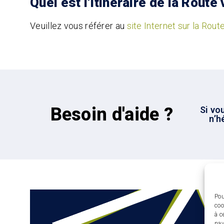
Quel est l’itinéraire de la Route
Veuillez vous référer au
site Internet sur la Rout
Besoin d'aide ?
Si vo
n’h
Pou
coo
à c
nav