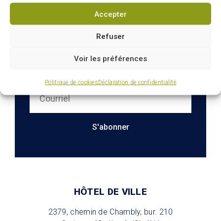
Accepter
Refuser
Infolettre : restez
Voir les préférences
connectés sur votre ville
Politique de cookies
Déclaration de confidentialité
S'abonner
HÔTEL DE VILLE
2379, chemin de Chambly, bur. 210