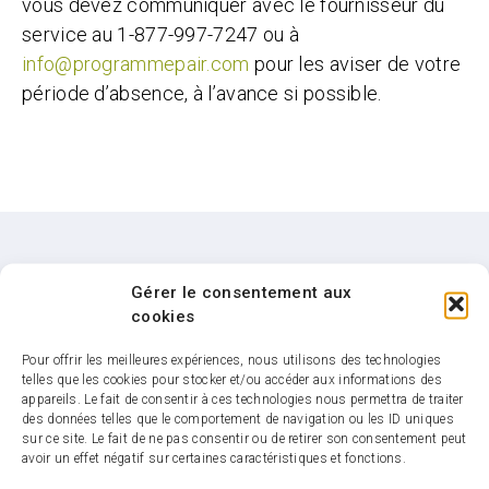
vous devez communiquer avec le fournisseur du
service au 1-877-997-7247 ou à
info@programmepair.com
pour les aviser de votre
période d’absence, à l’avance si possible.
Gérer le consentement aux
Besoin d'aide ?
cookies
Si vous avez encore des questions,
Pour offrir les meilleures expériences, nous utilisons des technologies
n’hésitez pas à nous contacter
telles que les cookies pour stocker et/ou accéder aux informations des
appareils. Le fait de consentir à ces technologies nous permettra de traiter
des données telles que le comportement de navigation ou les ID uniques
Nous joindre
sur ce site. Le fait de ne pas consentir ou de retirer son consentement peut
avoir un effet négatif sur certaines caractéristiques et fonctions.