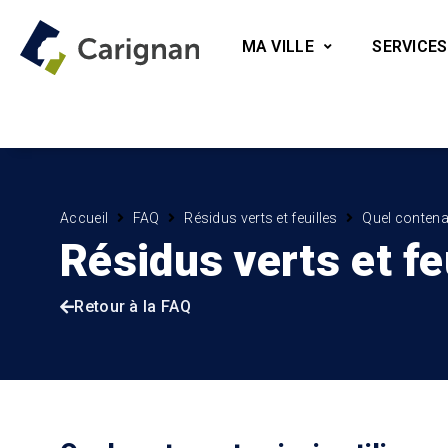
MA VILLE
SERVICES
Accueil
FAQ
Résidus verts et feuilles
Quel contenan
Résidus verts et fe
Retour à la FAQ