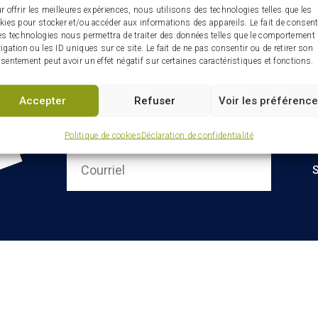
r offrir les meilleures expériences, nous utilisons des technologies telles que les
kies pour stocker et/ou accéder aux informations des appareils. Le fait de consent
es technologies nous permettra de traiter des données telles que le comportement
igation ou les ID uniques sur ce site. Le fait de ne pas consentir ou de retirer son
sentement peut avoir un effet négatif sur certaines caractéristiques et fonctions.
Accepter
Refuser
Voir les préférenc
Infolettre : restez connectés
ville
Politique de cookies
Déclaration de confidentialité