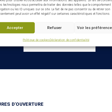
kies pour stocker et/ou accéder aux informations des appareils. Le fait de consent
es technologies nous permettra de traiter des données telles que le comportement
igation ou les ID uniques sur ce site. Le fait de ne pas consentir ou de retirer son
sentement peut avoir un effet négatif sur certaines caractéristiques et fonctions.
Infolettre : restez connectés
ville
Accepter
Refuser
Voir les préférenc
Politique de cookies
Déclaration de confidentialité
URES D’OUVERTURE