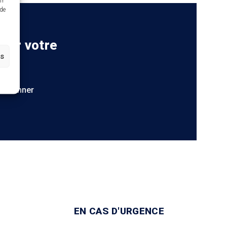
ir
 de
 sur votre
es
S'abonner
EN CAS D'URGENCE