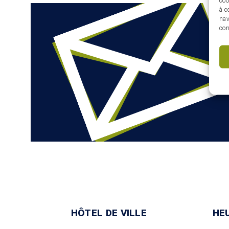
coo
à c
nav
con
HÔTEL DE VILLE
HE