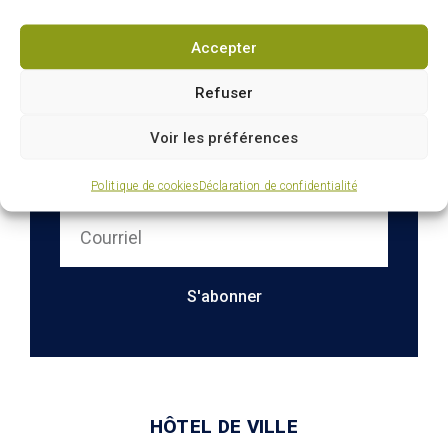
Accepter
Refuser
Voir les préférences
Infolettre : restez
connectés sur votre ville
Politique de cookies
Déclaration de confidentialité
S'abonner
HÔTEL DE VILLE