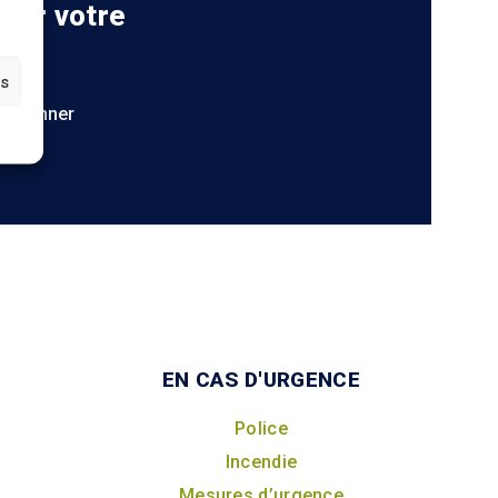
 sur votre
es
S'abonner
EN CAS D'URGENCE
Police
Incendie
Mesures d’urgence