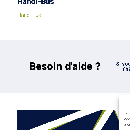
Handi-Bus
Handi-Bus
Besoin d'aide ?
Si vo
n’h
Pou
coo
à c
nav