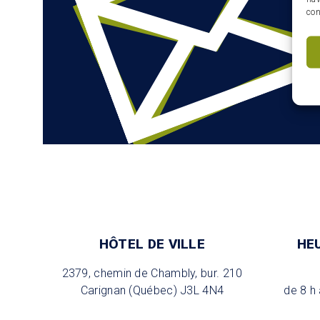
con
HÔTEL DE VILLE
HE
2379, chemin de Chambly, bur. 210
Carignan (Québec) J3L 4N4
de 8 h 