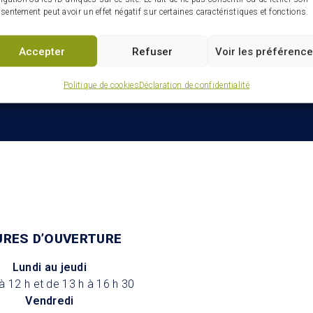
Infolettre : restez connectés
sentement peut avoir un effet négatif sur certaines caractéristiques et fonctions.
ville
Accepter
Refuser
Voir les préférenc
Politique de cookies
Déclaration de confidentialité
URES D’OUVERTURE
Lundi au jeudi
à 12 h et de 13 h à 16 h 30
Vendredi