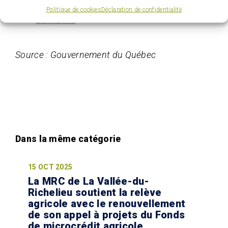
organismes affectés par la pandémie de
Politique de cookies
Déclaration de confidentialité
COVID-19
Source : Gouvernement du Québec
15 OCT 2025
La MRC de La Vallée-du-
Richelieu soutient la relève
agricole avec le renouvellement
de son appel à projets du Fonds
de microcrédit agricole