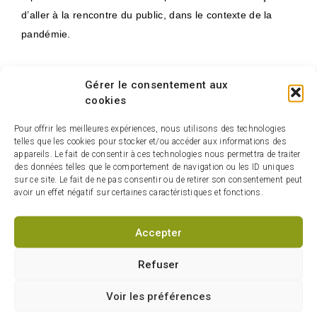
d’aller à la rencontre du public, dans le contexte de la
pandémie.
Gérer le consentement aux
Fait saillant
cookies
Les organismes sous la responsabilité de la Société
Pour offrir les meilleures expériences, nous utilisons des technologies
de développement des entreprises culturelles
telles que les cookies pour stocker et/ou accéder aux informations des
appareils. Le fait de consentir à ces technologies nous permettra de traiter
(SODEC), de Bibliothèque et Archives nationales du
des données telles que le comportement de navigation ou les ID uniques
Québec (BAnQ) et du Conseil des arts et des lettres
sur ce site. Le fait de ne pas consentir ou de retirer son consentement peut
avoir un effet négatif sur certaines caractéristiques et fonctions.
du Québec (CALQ) ne sont pas admissibles.
Accepter
Liens connexes
Refuser
Plan de relance économique du milieu
culturel
Voir les préférences
Fonds régional d’urgence pour les