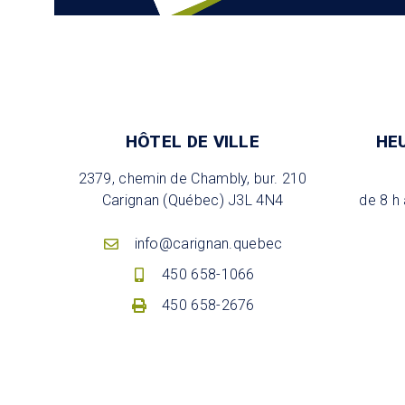
HÔTEL DE VILLE
HE
2379, chemin de Chambly, bur. 210
Carignan (Québec) J3L 4N4
de 8 h 
info@carignan.quebec
450 658-1066
450 658-2676