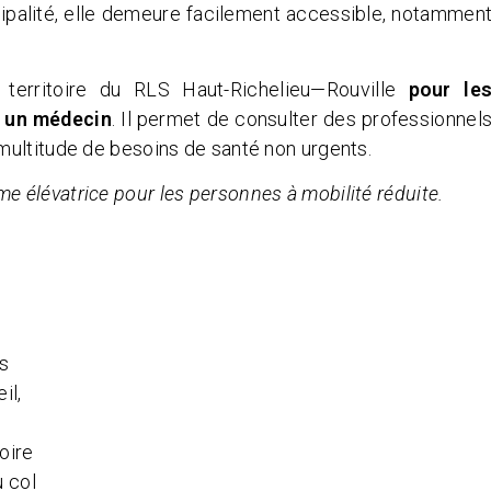
ipalité, elle demeure facilement accessible, notammen
 territoire du RLS Haut-Richelieu—Rouville
pour le
à un médecin
. Il permet de consulter des professionnel
multitude de besoins de santé non urgents.
me élévatrice pour les personnes à mobilité réduite.
l
es
il,
oire
 col