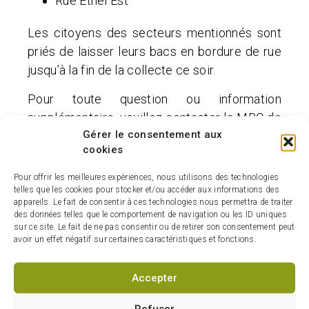
Rue Ethel Est
Les citoyens des secteurs mentionnés sont
priés de laisser leurs bacs en bordure de rue
jusqu’à la fin de la collecte ce soir.
Pour toute question ou information
supplémentaire, veuillez contacter la MRC de
Gérer le consentement aux
la Vallée-du-Richelieu au 1 844 722-INFO
cookies
(4636). Pour toute information sur les articles
acceptés ou pour consulter les directives
Pour offrir les meilleures expériences, nous utilisons des technologies
telles que les cookies pour stocker et/ou accéder aux informations des
complètes, veuillez visiter le
site Web de la
appareils. Le fait de consentir à ces technologies nous permettra de traiter
MRC de La Vallée-du-Richelieu.
des données telles que le comportement de navigation ou les ID uniques
sur ce site. Le fait de ne pas consentir ou de retirer son consentement peut
avoir un effet négatif sur certaines caractéristiques et fonctions.
Accepter
Refuser