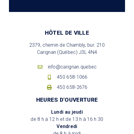
HÔTEL DE VILLE
2379, chemin de Chambly, bur. 210
Carignan (Québec) J3L 4N4
info@carignan.quebec
450 658-1066
450 658-2676
HEURES D’OUVERTURE
Lundi au jeudi
de 8 h à 12 h et de 13 h à 16 h 30
Vendredi
de 8 h à midi