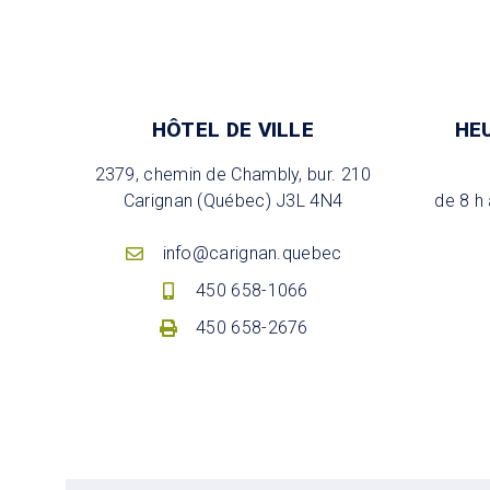
HÔTEL DE VILLE
HE
2379, chemin de Chambly, bur. 210
Carignan (Québec) J3L 4N4
de 8 h 
info@carignan.quebec
450 658-1066
450 658-2676