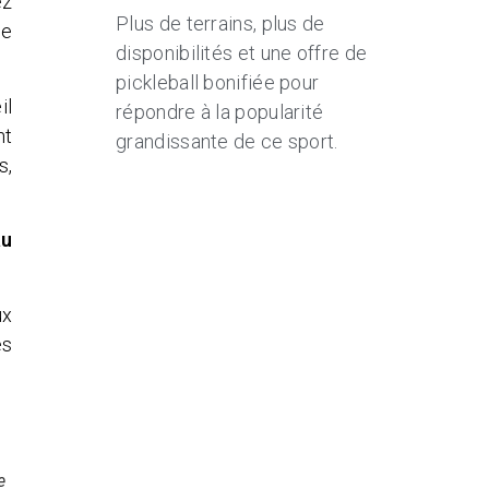
ez
Plus de terrains, plus de
de
disponibilités et une offre de
pickleball bonifiée pour
il
répondre à la popularité
nt
grandissante de ce sport.
s,
au
ux
es
e