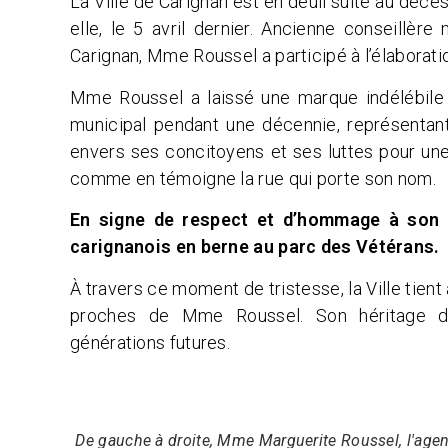
La Ville de Carignan est en deuil suite au dé
elle, le 5 avril dernier. Ancienne conseillè
Carignan, Mme Roussel a participé à l’élaboratio
Mme Roussel a laissé une marque indélébile d
municipal pendant une décennie, représenta
envers ses concitoyens et ses luttes pour une
comme en témoigne la rue qui porte son nom.
En signe de respect et d’hommage à son d
carignanois en berne au parc des Vétérans.
À travers ce moment de tristesse, la Ville tient
proches de Mme Roussel. Son héritage de 
générations futures.
De gauche à droite, Mme Marguerite Roussel, l'agen