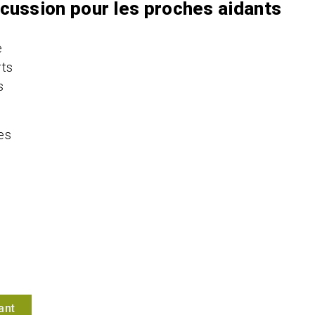
scussion pour les proches aidants
e
rts
s
es
ant