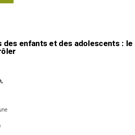
s des enfants et des adolescents : le
rôler
n,
 une
e