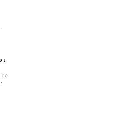
r
 au
t de
ur