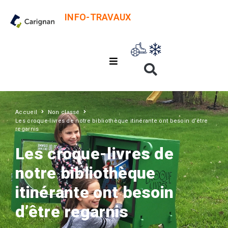
INFO-TRAVAUX
Accueil
Non classé
Les croque-livres de notre bibliothèque itinérante ont besoin d’être
regarnis
Les croque-livres de
notre bibliothèque
itinérante ont besoin
d’être regarnis