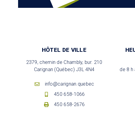
HÔTEL DE VILLE
HE
2379, chemin de Chambly, bur. 210
Carignan (Québec) J3L 4N4
de 8 h 
info@carignan.quebec
450 658-1066
450 658-2676