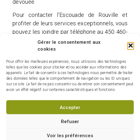
dévouée.
Pour contacter l’Escouade de Rouville et
profiter de leurs services exceptionnels, vous
pouvez les joindre par téléphone au 450 460-
8887 ou par courriel à
Gérer le consentement aux
escouade.rouville@gmail.com
.
Ne tardez pas
cookies
à réserver votre place, car cette équipe
Pour offrir les meilleures expériences, nous utilisons des technologies
compétente est prête à vous aider dans
telles que les cookies pour stocker et/ou accéder aux informations des
appareils. Le fait de consentir à ces technologies nous permettra de traiter
tous vos travaux cet été.
des données telles que le comportement de navigation ou les ID uniques
sur ce site. Le fait de ne pas consentir ou de retirer son consentement peut
avoir un effet négatif sur certaines caractéristiques et fonctions.
Accepter
Refuser
Voir les préférences