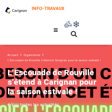
INFO-TRAVAUX
Accueil
Organismes
L’Escouade de Rouville s’étend à Carignan pour la saison estivale !
L’Escouade de Rouville
s’étend à Carignan pour
la saison estivale !
Voir toutes les actualités