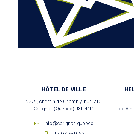
HÔTEL DE VILLE
HE
2379, chemin de Chambly, bur. 210
Carignan (Québec) J3L 4N4
de 8 h 
info@carignan.quebec
450 658-1066