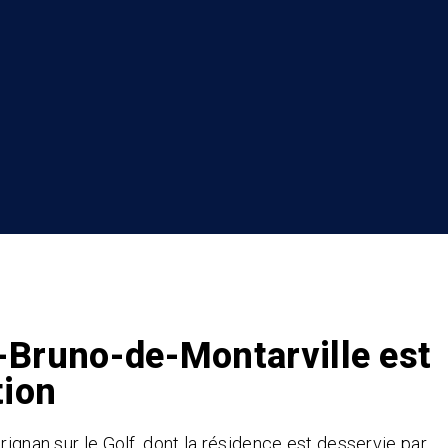
t-Bruno-de-Montarville est
tion
rignan sur le Golf, dont la résidence est desservie par