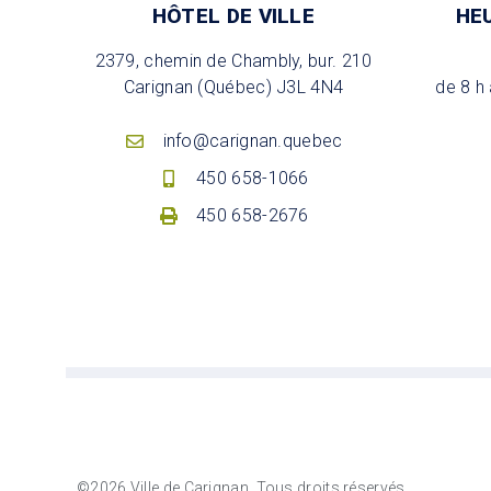
HÔTEL DE VILLE
HE
2379, chemin de Chambly, bur. 210
Carignan (Québec) J3L 4N4
de 8 h 
info@carignan.quebec
450 658-1066
450 658-2676
©2026 Ville de Carignan, Tous droits réservés