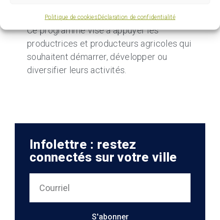
de son appel à projets du Fonds
de microcrédit agricole
Politique de cookies
Déclaration de confidentialité
Ce programme vise à appuyer les
productrices et producteurs agricoles qui
souhaitent démarrer, développer ou
diversifier leurs activités.
Infolettre : restez
connectés sur votre ville
S'abonner