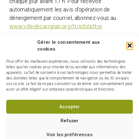
chaque jour avant 17 h. Pour recevoir
automatiquement les avis d’opération de
déneigement par courriel, abonnez-vous au
www.villedecarignan.org/fr/infolettre
.
La Ville de Carignan vous remercie de votre collaboration
Gérer le consentement aux
essentielle au maintien de rues sécuritaires durant le
cookies
présent hiver!
Pour offrir les meilleures expériences, nous utilisons des technologies
telles que les cookies pour stocker et/ou accéder aux informations des
appareils. Le fait de consentir à ces technologies nous permettra de traiter
des données telles que le comportement de navigation ou les ID uniques
sur ce site. Le fait de ne pas consentir ou de retirer son consentement peut
avoir un effet négatif sur certaines caractéristiques et fonctions.
Accepter
15 OCT 2025
La MRC de La Vallée-du-
Refuser
Richelieu soutient la relève
agricole avec le renouvellement
Voir les préférences