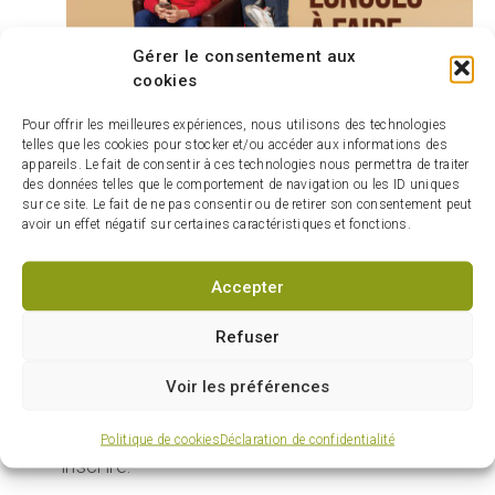
Gérer le consentement aux
cookies
Pour offrir les meilleures expériences, nous utilisons des technologies
telles que les cookies pour stocker et/ou accéder aux informations des
appareils. Le fait de consentir à ces technologies nous permettra de traiter
des données telles que le comportement de navigation ou les ID uniques
sur ce site. Le fait de ne pas consentir ou de retirer son consentement peut
avoir un effet négatif sur certaines caractéristiques et fonctions.
Accepter
27 JUIL 2026
Refuser
Collecte de branches à domicile
dans la semaine du 3 août 2026
Voir les préférences
Utilisez le nouveau formulaire en ligne
disponible sur carignan.quebec pour vous
Politique de cookies
Déclaration de confidentialité
inscrire.