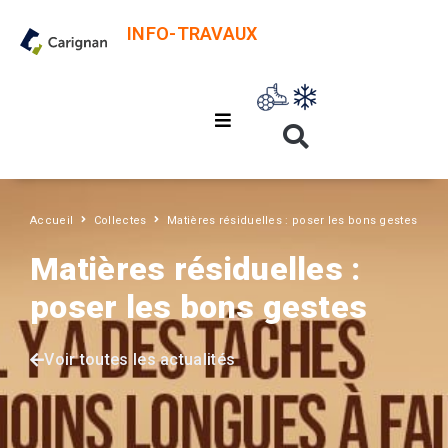
INFO-TRAVAUX
Accueil
Collectes
Matières résiduelles : poser les bons gestes
Matières résiduelles :
poser les bons gestes
Voir toutes les actualités