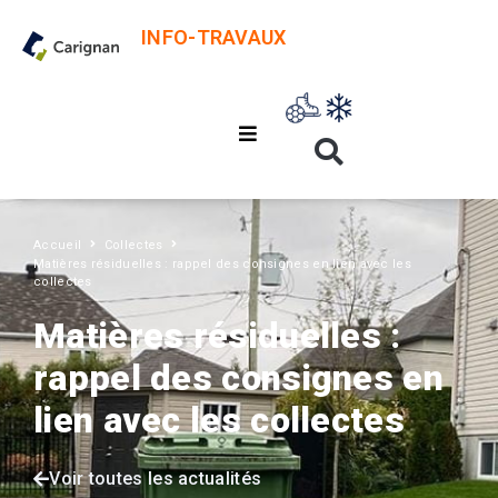
INFO-TRAVAUX
Accueil
Collectes
Matières résiduelles : rappel des consignes en lien avec les
collectes
Matières résiduelles :
rappel des consignes en
lien avec les collectes
Voir toutes les actualités